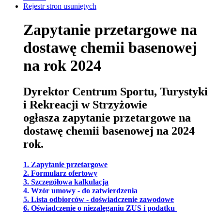
Rejestr stron usuniętych
Zapytanie przetargowe na
dostawę chemii basenowej
na rok 2024
Dyrektor Centrum Sportu, Turystyki
i Rekreacji w Strzyżowie
ogłasza
zapytanie przetargowe na
dostawę chemii basenowej na 2024
rok.
1. Zapytanie przetargowe
2. Formularz ofertowy
3. Szczegółowa kalkulacja
4. Wzór umowy - do zatwierdzenia
5. Lista odbiorców - doświadczenie zawodowe
6. Oświadczenie o niezaleganiu ZUS i podatku