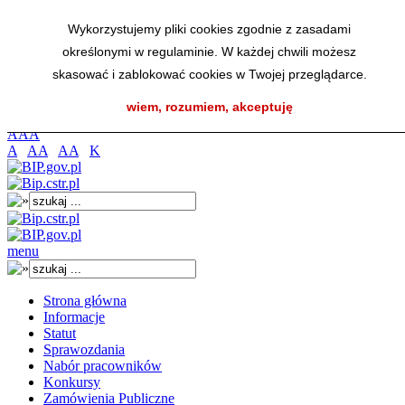
Przejdź do menu głównego
Wykorzystujemy pliki cookies zgodnie z zasadami
Przejdź do menu dolnego
określonymi w regulaminie. W każdej chwili możesz
Przejdź do mapy strony
Przejdź do wyszukiwarki
skasować i zablokować cookies w Twojej przeglądarce.
Przejdź do treści
wiem, rozumiem, akceptuję
K
A
A
A
A
AA
AA
K
menu
Strona główna
Informacje
Statut
Sprawozdania
Nabór pracowników
Konkursy
Zamówienia Publiczne