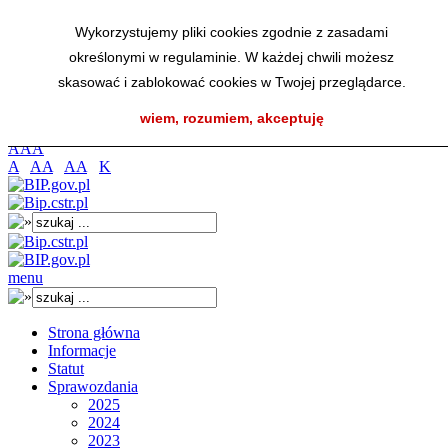
Przejdź do menu głównego
Wykorzystujemy pliki cookies zgodnie z zasadami
Przejdź do menu dolnego
określonymi w regulaminie. W każdej chwili możesz
Przejdź do mapy strony
Przejdź do wyszukiwarki
skasować i zablokować cookies w Twojej przeglądarce.
Przejdź do treści
wiem, rozumiem, akceptuję
K
A
A
A
A
AA
AA
K
menu
Strona główna
Informacje
Statut
Sprawozdania
2025
2024
2023