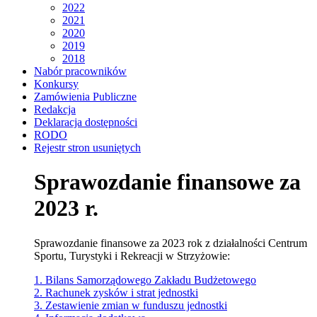
2022
2021
2020
2019
2018
Nabór pracowników
Konkursy
Zamówienia Publiczne
Redakcja
Deklaracja dostępności
RODO
Rejestr stron usuniętych
Sprawozdanie finansowe za
2023 r.
Sprawozdanie finansowe za 2023 rok z działalności Centrum
Sportu, Turystyki i Rekreacji w Strzyżowie:
1. Bilans Samorządowego Zakładu Budżetowego
2. Rachunek zysków i strat jednostki
3. Zestawienie zmian w funduszu jednostki