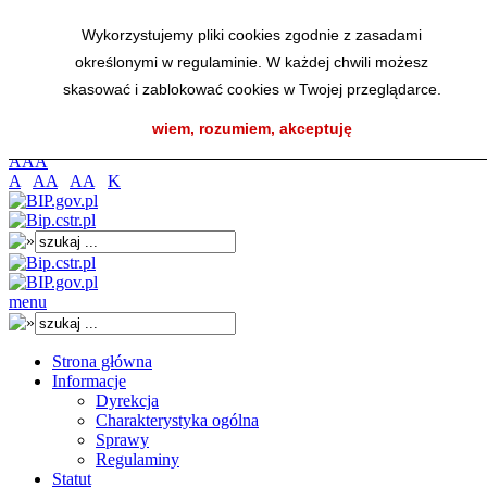
Przejdź do menu głównego
Wykorzystujemy pliki cookies zgodnie z zasadami
Przejdź do menu dolnego
określonymi w regulaminie. W każdej chwili możesz
Przejdź do mapy strony
Przejdź do wyszukiwarki
skasować i zablokować cookies w Twojej przeglądarce.
Przejdź do treści
wiem, rozumiem, akceptuję
K
A
A
A
A
AA
AA
K
menu
Strona główna
Informacje
Dyrekcja
Charakterystyka ogólna
Sprawy
Regulaminy
Statut